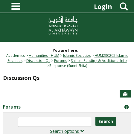
main navigation
Skip
S
Login
to
content
You are here:
Academics
Humanities - HUM
Islamic Societies
HUM230202 Islamic
Societies
Discussion Qs
Forums
Shi'ism Reading & Additional Info
Response (Sunni-Shiia)
Discussion Qs
Sen
Forums
Ge
Enter
text
to
Search options