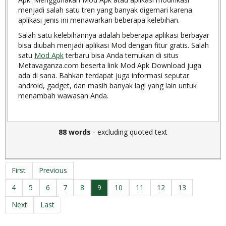
menjadi salah satu tren yang banyak digemari karena
aplikasi jenis ini menawarkan beberapa kelebihan.
Salah satu kelebihannya adalah beberapa aplikasi berbayar
bisa diubah menjadi aplikasi Mod dengan fitur gratis. Salah
satu
Mod Apk
terbaru bisa Anda temukan di situs
Metavaganza.com beserta link Mod Apk Download juga
ada di sana. Bahkan terdapat juga informasi seputar
android, gadget, dan masih banyak lagi yang lain untuk
menambah wawasan Anda.
88 words
- excluding quoted text
First
Previous
4
5
6
7
8
9
10
11
12
13
Next
Last