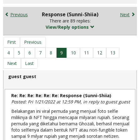
search
for
in
Response (Sunni-Shiia)
Previous
Next
forums
There are 89 replies:
View/Reply options
First
Previous
4
5
6
7
8
9
10
11
12
13
Next
Last
guest guest
Re: Re: Re: Re: Re: Re: Response (Sunni-Shiia)
Posted: Fri 1/21/2022 at 12:59 PM, in reply to guest guest
Belakangan ini viral pemuda yang menjual foto selfie
miliknya di NFT hingga mencapai milyaran rupiah. Seorang
pemuda yang diketahui bernama Ghozali, berhasil menjual
foto selfienya dalam bentuk NFT atau non-fungible token
sampai 9 milyar rupiah yang menjadi sorotan netizen.