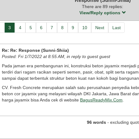
Response (Sunni-Shiia)
There are 89 replies:
View/Reply options
2
3
4
5
6
7
8
9
10
Next
Last
Re: Re: Response (Sunni-Shiia)
Posted: Fri 1/7/2022 at 8:55 AM, in reply to guest guest
Pada jaman era pembangunan ini, konstruksi beton jayamix menjadi 
terdiri dari ragam racikan seperti semen, pasir, obat, split serta ra
sampai dapat terbentuk struktur beton kuat nan kokoh bagi bangunan.
CV. Fresh Concrete merupakan salah satu perusahaan penyedia kebu
beton cor jayamix yang melayani wilayah DKI Jakarta, Jawa Barat da
harga jayamix bisa Anda cek di website
BagusReadyMix.Com
.
96 words
- excluding quot