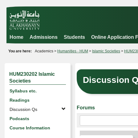
Skip
to
content
Home
Admissions
Students
Online Application 
You are here:
Academics
Humanities - HUM
Islamic Societies
HUM2302
HUM230202 Islamic
Discussion 
Societies
Syllabus etc.
Readings
Forums
Discussion Qs
Enter
Podcasts
text
Course Information
to
search