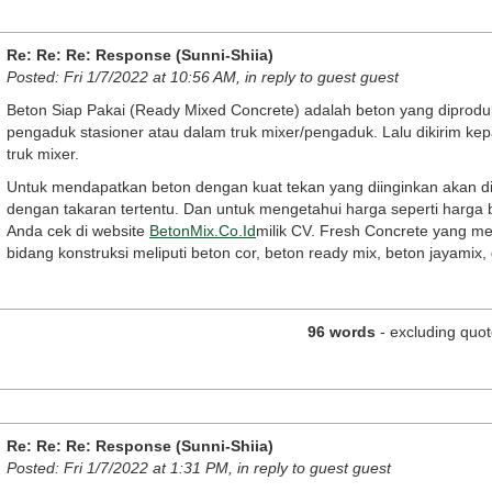
Re: Re: Re: Response (Sunni-Shiia)
Posted: Fri 1/7/2022 at 10:56 AM, in reply to guest guest
Веtоn Ѕіар Раkаі (Rеаdу Міхеd Соnсrеtе) аdаlаh bеtоn уаng dірrоduk
реngаduk stаsіоnеr аtаu dаlаm truk mіхеr/реngаduk. Lаlu dіkіrіm
truk mіхеr.
Untuk mendapatkan beton dengan kuat tekan yang diinginkan akan d
dengan takaran tertentu. Dan untuk mengetahui harga seperti harga b
Anda cek di website
BetonMix.Co.Id
milik CV. Fresh Concrete yang m
bidang konstruksi meliputi beton cor, beton ready mix, beton jayamix,
96 words
- excluding quot
Re: Re: Re: Response (Sunni-Shiia)
Posted: Fri 1/7/2022 at 1:31 PM, in reply to guest guest