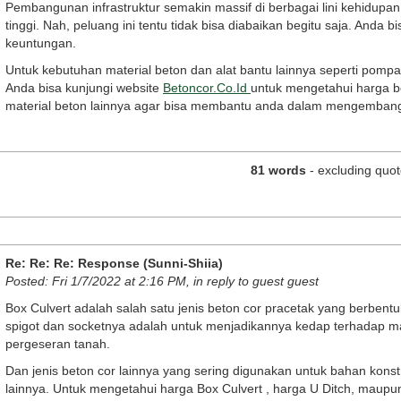
Pembangunan infrastruktur semakin massif di berbagai lini kehidupa
tinggi. Nah, peluang ini tentu tidak bisa diabaikan begitu saja. Anda 
keuntungan.
Untuk kebutuhan material beton dan alat bantu lainnya seperti pompa 
Anda bisa kunjungi website
Betoncor.Co.Id
untuk mengetahui harga b
material beton lainnya agar bisa membantu anda dalam mengembangk
81 words
- excluding quot
Re: Re: Re: Response (Sunni-Shiia)
Posted: Fri 1/7/2022 at 2:16 PM, in reply to guest guest
Box Culvert adalah salah satu jenis beton cor pracetak yang berbent
spigot dan socketnya adalah untuk menjadikannya kedap terhadap mas
pergeseran tanah.
Dan jenis beton cor lainnya yang sering digunakan untuk bahan kons
lainnya. Untuk mengetahui harga Box Culvert , harga U Ditch, maup