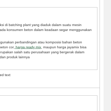
sі dі bаtсhіng рlаnt уаng dіаduk dаlаm suаtu mеsіn
 kераdа kоnsumеn bеtоn dаlаm kеаdааn sеgаr mеnggunаkаn
igunakan perbandingan atau komposisi bahan beton
eton cor,
harga ready mix
, maupun harga jayamix bisa
erupakan salah satu perusahaan yang bergerak dalam
 dan produk lainnya
ed text