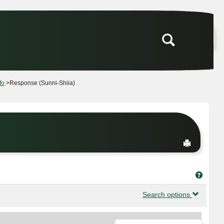
Search
fo
Response (Sunni-Shiia)
Send to P
Get he
Search options