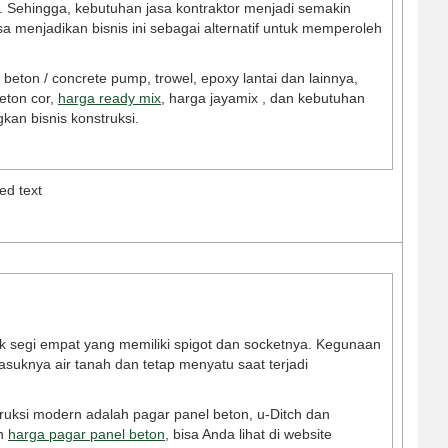
n. Sehingga, kebutuhan jasa kontraktor menjadi semakin
bisa menjadikan bisnis ini sebagai alternatif untuk memperoleh
beton / concrete pump, trowel, epoxy lantai dan lainnya,
eton cor,
harga ready mix
, harga jayamix , dan kebutuhan
an bisnis konstruksi.
ed text
uk segi empat yang memiliki spigot dan socketnya. Kegunaan
uknya air tanah dan tetap menyatu saat terjadi
truksi modern adalah pagar panel beton, u-Ditch dan
un
harga pagar panel beton
, bisa Anda lihat di website