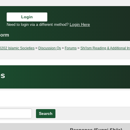
Login
Login Here
Need to login via a different method?
Form
02 Islamic Societies
Discussion Qs
Forums
Shi'ism Reading & Additional In
Qs