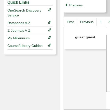
Quick Links
for
Previous
in
OneSearch Discovery
forums
Service
First
Previous
1
Databases A-Z
E-Journals A-Z
guest guest
My Millennium
Course/Library Guides