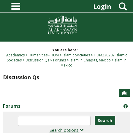
main navigation
Skip
S
Login
to
content
You are here:
Academics
Humanities - HUM
Islamic Societies
HUM230202 Islamic
Societies
Discussion Qs
Forums
Islam in Chiapas, Mexico
Islam in
Mexico
Discussion Qs
Sen
Forums
Ge
Enter
text
to
Search options