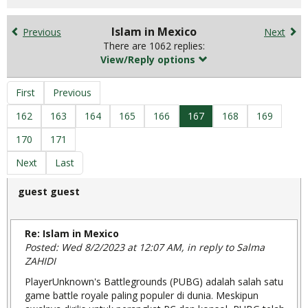
search
for
in
Islam in Mexico
Previous
Next
forums
There are 1062 replies:
View/Reply options
First
Previous
162
163
164
165
166
167
168
169
170
171
Next
Last
guest guest
Re: Islam in Mexico
Posted: Wed 8/2/2023 at 12:07 AM, in reply to Salma
ZAHIDI
PlayerUnknown's Battlegrounds (PUBG) adalah salah satu
game battle royale paling populer di dunia. Meskipun